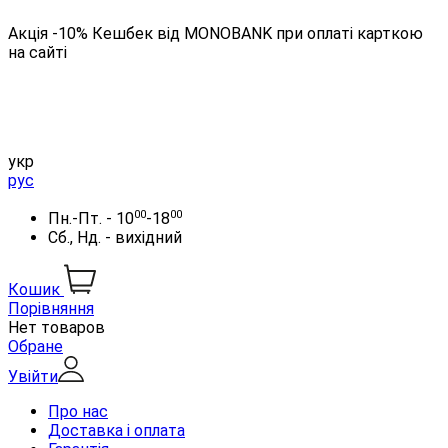
Акція -10% Кешбек від MONOBANK при оплаті карткою
на сайті
укр
рус
00
00
Пн.-Пт. - 10
-18
Сб., Нд. - вихідний
Кошик
Порівняння
Нет товаров
Обране
Увійти
Про нас
Доставка і оплата