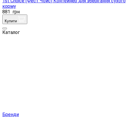
1st Choice (Фест Чойс) Контейнер для зберігання сухого
корму
881
грн
Купити
Каталог
Бренди