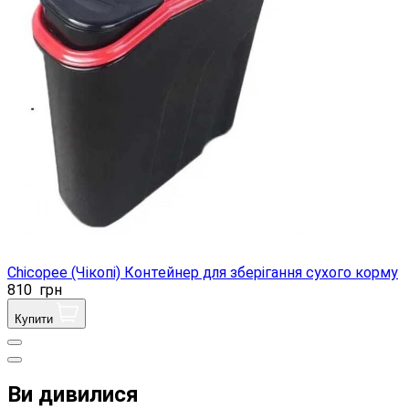
Chicopee (Чікопі) Контейнер для зберігання сухого корму
810
грн
Купити
Ви дивилися