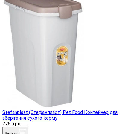
Stefanplast (Стефанпласт) Pet Food Контейнер для
зберігання сухого корму
775
грн
Купити