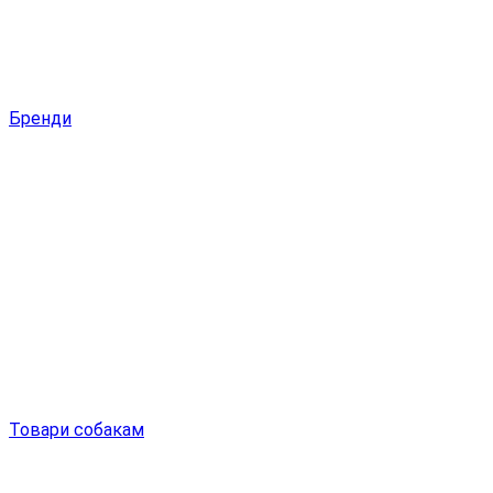
Бренди
Товари собакам