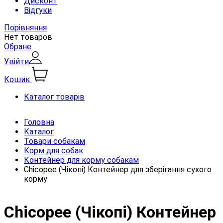
Дисконт
Відгуки
Порівняння
Нет товаров
Обране
Увійти
Кошик
Каталог товарів
Головна
Каталог
Товари собакам
Корм для собак
Контейнер для корму собакам
Chicopee (Чікопі) Контейнер для зберігання сухого
корму
Chicopee (Чікопі) Контейнер