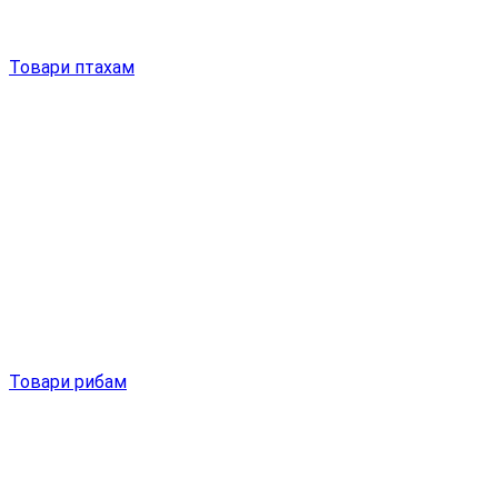
Товари птахам
Товари рибам