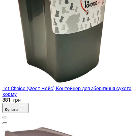
1st Choice (Фест Чойс) Контейнер для зберігання сухого
корму
881
грн
Купити