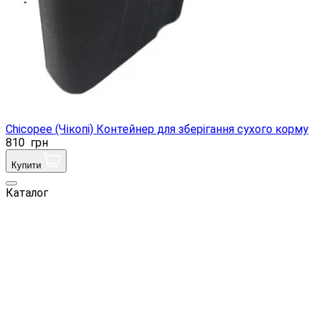
Chicopee (Чікопі) Контейнер для зберігання сухого корму
810
грн
Купити
Каталог