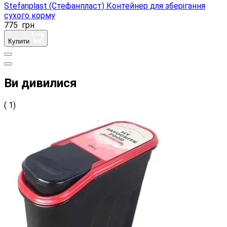
Stefanplast (Стефанпласт) Контейнер для зберігання
сухого корму
775
грн
Купити
Ви дивилися
( 1)