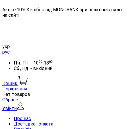
Акція -10% Кешбек від MONOBANK при оплаті карткою
на сайті
укр
рус
00
00
Пн.-Пт. - 10
-18
Сб., Нд. - вихідний
Кошик
Порівняння
Нет товаров
Обране
Увійти
Про нас
Доставка і оплата