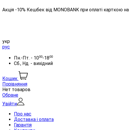
Акція -10% Кешбек від MONOBANK при оплаті карткою на 
укр
рус
00
00
Пн.-Пт. - 10
-18
Сб., Нд. - вихідний
Кошик
Порівняння
Нет товаров
Обране
Увійти
Про нас
Доставка і оплата
Гарантія