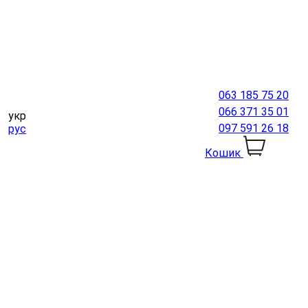
063 185 75 20
066 371 35 01
укр
097 591 26 18
рус
Кошик