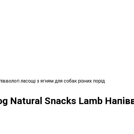
апіввологі ласощі з ягням для собак різних порід
Dog Natural Snacks Lamb Напі