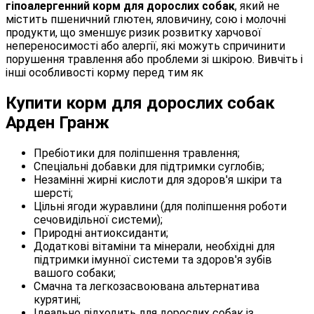
гіпоалергенний корм для дорослих собак
, який не
містить пшеничний глютен, яловичину, сою і молочні
продукти, що зменшує ризик розвитку харчової
непереносимості або алергії, які можуть спричинити
порушення травлення або проблеми зі шкірою. Вивчіть і
інші особливості корму перед тим як
Купити корм для дорослих собак
Арден Гранж
Пребіотики для поліпшення травлення;
Спеціальні добавки для підтримки суглобів;
Незамінні жирні кислоти для здоров'я шкіри та
шерсті;
Цільні ягоди журавлини (для поліпшення роботи
сечовидільної системи);
Природні антиоксиданти;
Додаткові вітаміни та мінерали, необхідні для
підтримки імунної системи та здоров'я зубів
вашого собаки;
Смачна та легкозасвоювана альтернатива
курятині;
Ідеально підходить для дорослих собак із