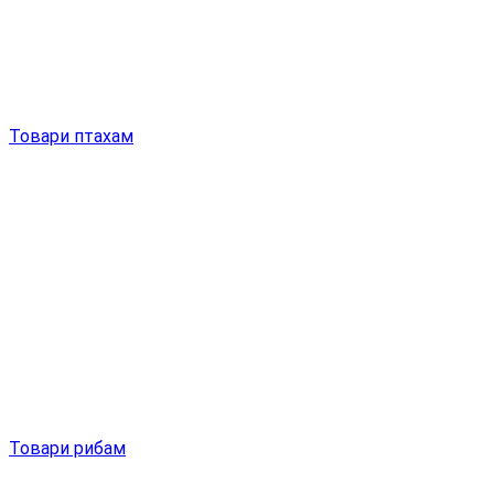
Товари птахам
Товари рибам