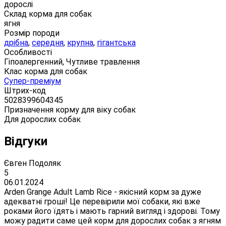
дорослі
Склад корма для собак
ягня
Розмір породи
дрібна
,
середня
,
крупна
,
гігантська
Особливості
Гіпоалергенний, Чутливе травлення
Клас корма для собак
Супер-преміум
Штрих-код
5028399604345
Призначення корму для віку собак
Для дорослих собак
Відгуки
Євген Подоляк
5
06.01.2024
Arden Grange Adult Lamb Rice - якісний корм за дуже
адекватні гроші! Це перевірили мої собаки, які вже
роками його їдять і мають гарний вигляд і здорові. Тому
можу радити саме цей корм для дорослих собак з ягням