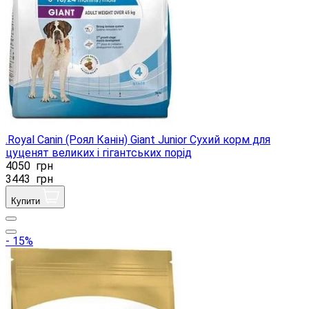
.Royal Canin (Роял Канін) Giant Junior Сухий корм для
цуценят великих і гігантських порід
4050
грн
3443
грн
Купити
- 15%