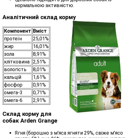
нормальною активністю.
Аналітичний склад корму
Компонент
Вміст
протеїн
25,01%
жир
16,01%
зола
8,91%
клітковина
2,51%
вологість
8,01%
кальцій
1,61%
фосфор
0,91%
омега-3
0,71%
омега-6
2,91%
Склад корму для
собак Arden Grange
Ягня (борошно з м'яса ягняти 29%, свіже м'ясо