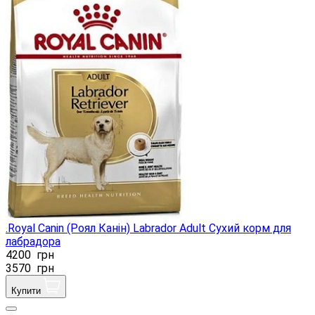
.Royal Canin (Роял Канін) Labrador Adult Сухий корм для
лабрадора
4200
грн
3570
грн
Купити