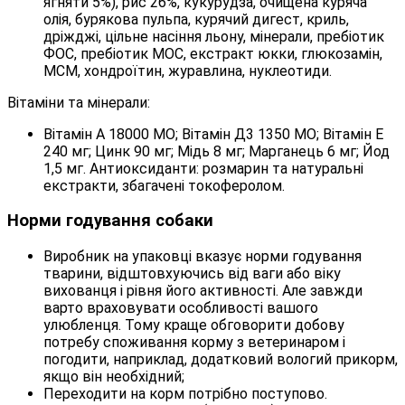
ягняти 5%), рис 26%, кукурудза, очищена куряча
олія, бурякова пульпа, курячий дигест, криль,
дріжджі, цільне насіння льону, мінерали, пребіотик
ФОС, пребіотик МОС, екстракт юкки, глюкозамін,
МСМ, хондроїтин, журавлина, нуклеотиди.
Вітаміни та мінерали:
Вітамін А 18000 МО; Вітамін Д3 1350 МО; Вітамін Е
240 мг; Цинк 90 мг; Мідь 8 мг; Марганець 6 мг; Йод
1,5 мг. Антиоксиданти: розмарин та натуральні
екстракти, збагачені токоферолом.
Норми годування собаки
Виробник на упаковці вказує норми годування
тварини, відштовхуючись від ваги або віку
вихованця і рівня його активності. Але завжди
варто враховувати особливості вашого
улюбленця. Тому краще обговорити добову
потребу споживання корму з ветеринаром і
погодити, наприклад, додатковий вологий прикорм,
якщо він необхідний;
Переходити на корм потрібно поступово.