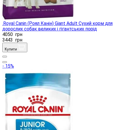
.Royal Canin (Роял Канін) Giant Adult Сухий корм для
дорослих собак великих і гігантських порід
4050
грн
3443
грн
Купити
- 15%