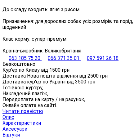
До складу входить: ягня з рисом
Призначення: для дорослих собак усіх розмірів та порід,
щоденний
Клас корму: супер-преміум
Країна-виробник: Великобританія
063 185 75 20
066 371 35 01
097 591 26 18
Безкоштовно
Кур'єр по Києву від
1500
грн
Доставка Нова пошта віділення від
2500
грн
Доставка кур'єр по Україні від
3500
грн
Готівкою кур'єру,
Накладений платіж,
Передоплата на карту / на рахунок,
Онлайн оплата на сайті.
Читати повністю
Опис
Характеристики
Аксесуари
Відгуки