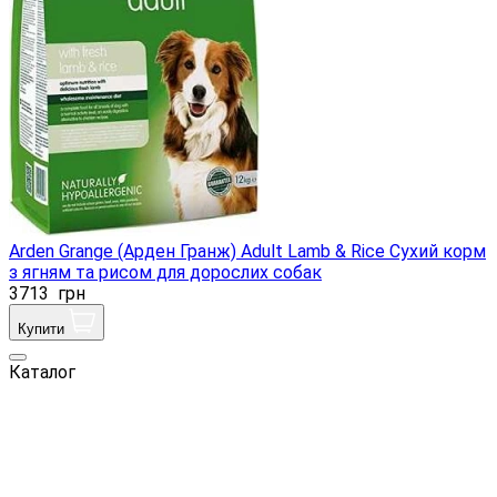
Arden Grange (Арден Гранж) Adult Lamb & Rice Сухий корм
з ягням та рисом для дорослих собак
3713
грн
Купити
Каталог