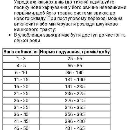
Упродовж кількох днів (до тижня) підмішуйте
песику нове харчування у його звичне невеликими
порціями, щоб його травна система звикла до
нового складу. При поступовому переході можна
виключити або мінімізувати розлади шлунково-
кишкового тракту;
В улюбленця завжди має бути доступ до чистої та
свіжої води.
Вага собаки, кг
Норма годування, грамів/добу
1 - 3
25 - 55
4 - 5
56 - 85
6 - 10
86 - 140
11 - 15
141 - 190
16 - 20
191 - 235
21 - 25
236 - 275
26 - 30
276 - 315
31 - 35
316 - 355
36 - 40
356 - 395
41 - 45
396 - 430
46 - 50
431 - 465