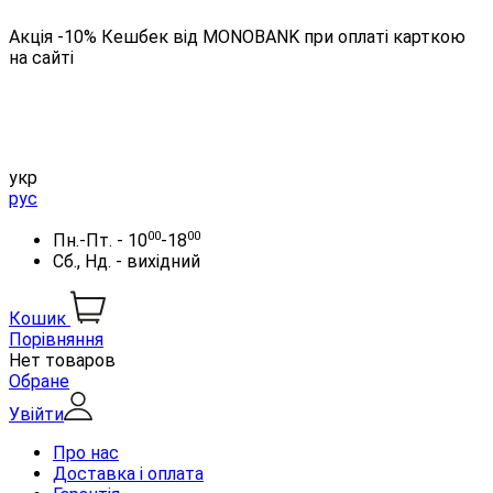
Акція -10% Кешбек від MONOBANK при оплаті карткою
на сайті
укр
рус
00
00
Пн.-Пт. - 10
-18
Сб., Нд. - вихідний
Кошик
Порівняння
Нет товаров
Обране
Увійти
Про нас
Доставка і оплата