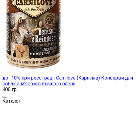
до -10% при реєстрації
Carnilove (Карнілав) Консерви для
собак з м'ясом північного оленя
400 гр
Каталог