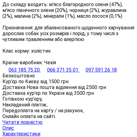
До складу входить: м'ясо благородного оленя (47%),
м'ясо північного оленя (20%), чорниця (2%), журавлина
(2%), малина (2%), мінерали (1%), масло лосося (0,1%)
Призначення: для збалансованого щоденного харчування
дорослих собак усіх розмірів і порід, у тому числі з
чутливим травленням або алергією
Клас корму: холістик
Країна-виробник: Чехія
063 185 75 20
066 371 35 01
097 591 26 18
Безкоштовно
Кур'єр по Києву від
1500
грн
Доставка Нова пошта віділення від
2500
грн
Доставка кур'єр по Україні від
3500
грн
Готівкою кур'єру,
Накладений платіж,
Передоплата на карту / на рахунок,
Онлайн оплата на сайті.
Читати повністю
Опис
Характеристики