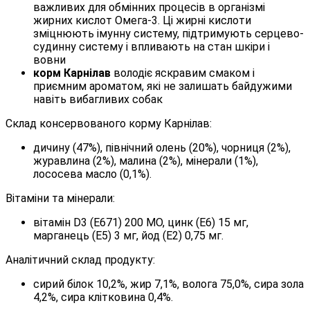
важливих для обмінних процесів в організмі
жирних кислот Омега-3. Ці жирні кислоти
зміцнюють імунну систему, підтримують серцево-
судинну систему і впливають на стан шкіри і
вовни
корм Карнілав
володіє яскравим смаком і
приємним ароматом, які не залишать байдужими
навіть вибагливих собак
Склад консервованого корму Карнілав:
дичину (47%), північний олень (20%), чорниця (2%),
журавлина (2%), малина (2%), мінерали (1%),
лососева масло (0,1%).
Вітаміни та мінерали:
вітамін D3 (Е671) 200 МО, цинк (Е6) 15 мг,
марганець (Е5) 3 мг, йод (Е2) 0,75 мг.
Аналітичний склад продукту:
сирий білок 10,2%, жир 7,1%, волога 75,0%, сира зола
4,2%, сира клітковина 0,4%.