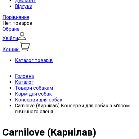
Дисконт
Відгуки
Порівняння
Нет товаров
Обране
Увійти
Кошик
Каталог товарів
Головна
Каталог
Товари собакам
Корм для собак
Консерви для собак
Carnilove (Карнілав) Консерви для собак з м'ясом
північного оленя
Carnilove (Карнілав)