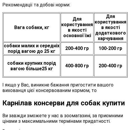
Рекомендації та добові норми:
Для
Для
користування
користування
Вага собаки, кг
в якості
в якості
додаткового
основної їжі
харчування
собаки малих и середніх
200-400 гр
100-200 гр
порід вагою до 25 кг
собаки крупних порід
400-800 гр
200-400 гр
вагою більше25 кг
І якщо у Вас, виникне бажання пригостити вашого
вихованця цієї консервованим кормом, то
Карнілав консерви для собак купити
Ви завжди зможете у нас в зоомагазині, за приємними
цінами з максимальними термінами придатності.