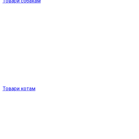
Товари собакам
Товари котам