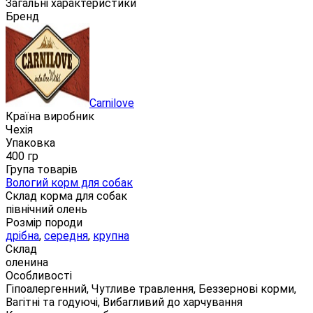
Загальні характеристики
Бренд
Carnilove
Країна виробник
Чехія
Упаковка
400 гр
Група товарів
Вологий корм для собак
Склад корма для собак
північний олень
Розмір породи
дрібна
,
середня
,
крупна
Склад
оленина
Особливості
Гіпоалергенний, Чутливе травлення, Беззернові корми,
Вагітні та годуючі, Вибагливий до харчування