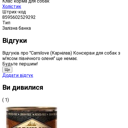
Клас корма для собак
Холістик
Штрих-код
8595602529292
Тип
Залізна банка
Відгуки
Відгуків про "Carnilove (Карнілав) Консерви для собак з
м'ясом північного оленя" ще немає.
Будьте першим!
Ще
Додати відгук
Ви дивилися
( 1)