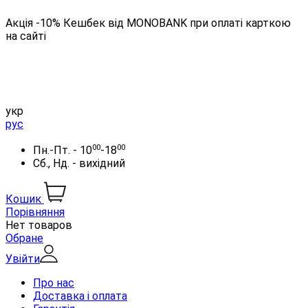
Акція -10% Кешбек від MONOBANK при оплаті карткою
на сайті
укр
рус
00
00
Пн.-Пт. - 10
-18
Сб., Нд. - вихідний
Кошик
Порівняння
Нет товаров
Обране
Увійти
Про нас
Доставка і оплата