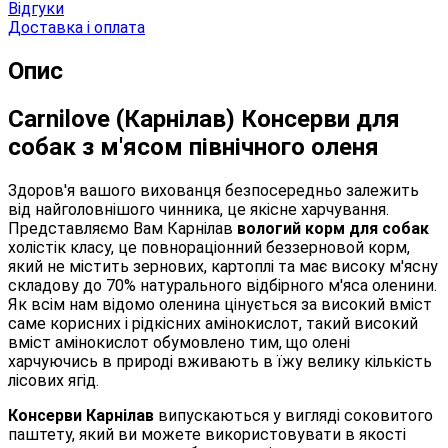
Відгуки
Доставка і оплата
Опис
Carnilove (Карнілав) Консерви для
собак з м'ясом північного оленя
Здоров'я вашого вихованця безпосередньо залежить
від найголовнішого чинника, це якісне харчування.
Представляємо Вам Карнілав
вологий корм для собак
холістік класу, це повнораціонний беззерновой корм,
який не містить зернових, картоплі та має високу м'ясну
складову до 70% натурального відбірного м'яса оленини.
Як всім нам відомо оленина цінується за високий вміст
саме корисних і рідкісних амінокислот, такий високий
вміст амінокислот обумовлено тим, що олені
харчуючись в природі вживають в їжу велику кількість
лісових ягід.
Консерви Карнілав
випускаються у вигляді соковитого
паштету, який ви можете використовувати в якості