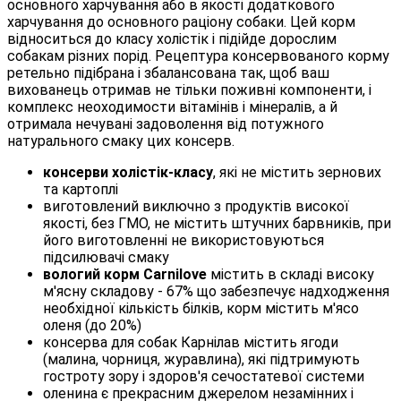
основного харчування або в якості додаткового
харчування до основного раціону собаки. Цей корм
відноситься до класу холістік і підійде дорослим
собакам різних порід. Рецептура консервованого корму
ретельно підібрана і збалансована так, щоб ваш
вихованець отримав не тільки поживні компоненти, і
комплекс неоходимости вітамінів і мінералів, а й
отримала нечувані задоволення від потужного
натурального смаку цих консерв.
консерви холістік-класу
, які не містить зернових
та картоплі
виготовлений виключно з продуктів високої
якості, без ГМО, не містить штучних барвників, при
його виготовленні не використовуються
підсилювачі смаку
вологий корм Carnilove
містить в складі високу
м'ясну складову - 67% що забезпечує надходження
необхідної кількість білків, корм містить м'ясо
оленя (до 20%)
консерва для собак Карнілав містить ягоди
(малина, чорниця, журавлина), які підтримують
гостроту зору і здоров'я сечостатевої системи
оленина є прекрасним джерелом незамінних і