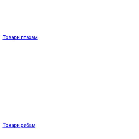
Товари птахам
Товари рибам