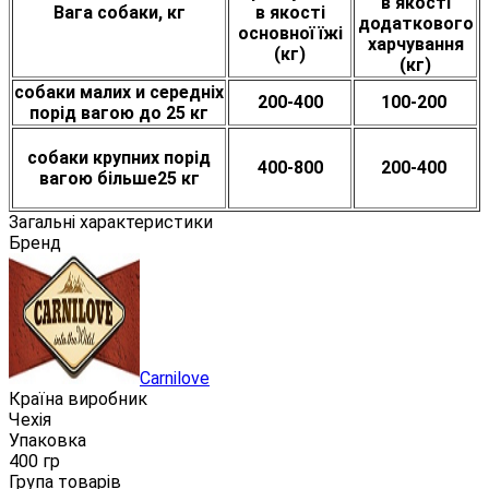
в якості
Вага собаки, кг
в якості
додаткового
основної їжі
харчування
(кг)
(кг)
собаки малих и середніх
200-400
100-200
порід вагою до 25 кг
собаки крупних порід
400-800
200-400
вагою більше25 кг
Загальні характеристики
Бренд
Carnilove
Країна виробник
Чехія
Упаковка
400 гр
Група товарів