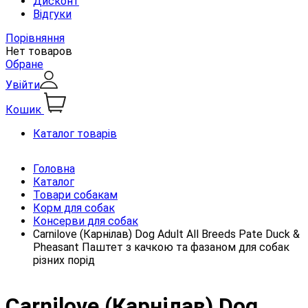
Дисконт
Відгуки
Порівняння
Нет товаров
Обране
Увійти
Кошик
Каталог товарів
Головна
Каталог
Товари собакам
Корм для собак
Консерви для собак
Carnilove (Карнілав) Dog Adult All Breeds Pate Duck &
Pheasant Паштет з качкою та фазаном для собак
різних порід
Carnilove (Карнілав) Dog