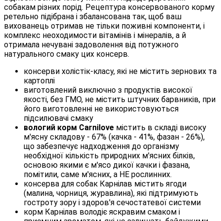
собакам різних порід. Рецептура консервованого корму
ретельно підібрана і збалансована так, щоб ваш
вихованець отримав не тільки поживні компоненти, і
комплекс неоходимости вітамінів і мінералів, а й
отримала нечувані задоволення від потужного
натурального смаку цих консерв.
консерви холістік-класу, які не містить зернових та
картоплі
виготовлений виключно з продуктів високої
якості, без ГМО, не містить штучних барвників, при
його виготовленні не використовуються
підсилювачі смаку
вологий корм Carnilove
містить в складі високу
м'ясну складову - 67% (качка - 41%, фазан - 26%),
що забезпечує надходження до організму
необхідної кількість природних м'ясних білків,
основою якими є м'ясо дикої качки і фазана,
помітили, саме м'ясних, а НЕ рослинних.
консерва для собак Карнілав містить ягоди
(малина, чорниця, журавлина), які підтримують
гостроту зору і здоров'я сечостатевої системи
корм Карнілав володіє яскравим смаком і