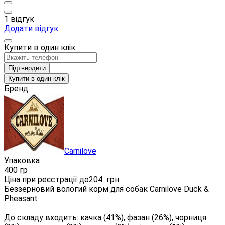
1 відгук
Додати відгук
Купити в один клік
Підтвердити
Купити в один клік
Бренд
Carnilove
Упаковка
400 гр
Ціна при реєстрації до
204
грн
Беззерновий вологий корм для собак Carnilove Duck &
Pheasant
До складу входить: качка (41%), фазан (26%), чорниця