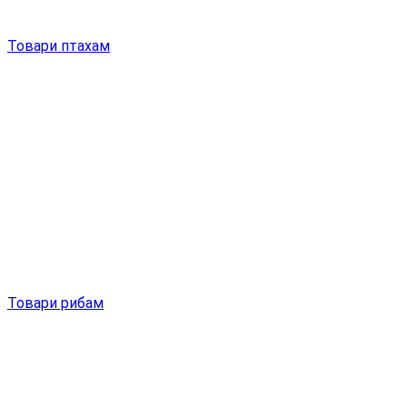
Товари птахам
Товари рибам