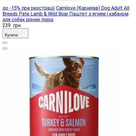
до -15% при реєстрації
Carnilove (Карнілав) Dog Adult All
Breeds Pate Lamb & Wild Boar Паштет з ягням і кабаном
для собак різних порід
239
грн
Купити