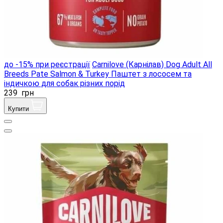
до -15% при реєстрації
Carnilove (Карнілав) Dog Adult All
Breeds Pate Salmon & Turkey Паштет з лососем та
індичкою для собак різних порід
239
грн
Купити