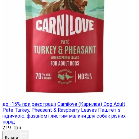
до -15% при реєстрації
Carnilove (Карнілав) Dog Adult
Pate Turkey, Pheasant & Raspberry Leaves Паштет з
індичкою, фазаном і листям малини для собак різних
порід
219
грн
Купити