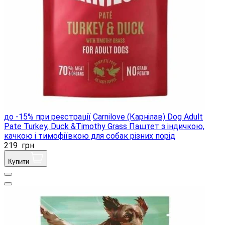
до -15% при реєстрації
Carnilove (Карнілав) Dog Adult
Pate Turkey, Duck &Timothy Grass Паштет з індичкою,
качкою і тимофіївкою для собак різних порід
219
грн
Купити