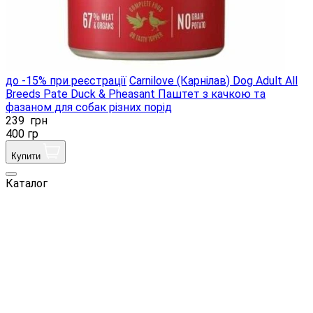
до -15% при реєстрації
Carnilove (Карнілав) Dog Adult All
Breeds Pate Duck & Pheasant Паштет з качкою та
фазаном для собак різних порід
239
грн
400 гр
Купити
Каталог