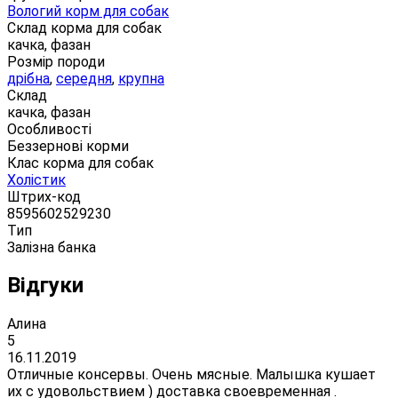
Вологий корм для собак
Склад корма для собак
качка, фазан
Розмір породи
дрібна
,
середня
,
крупна
Склад
качка, фазан
Особливості
Беззернові корми
Клас корма для собак
Холістик
Штрих-код
8595602529230
Тип
Залізна банка
Відгуки
Алина
5
16.11.2019
Отличные консервы. Очень мясные. Малышка кушает
их с удовольствием ) доставка своевременная .