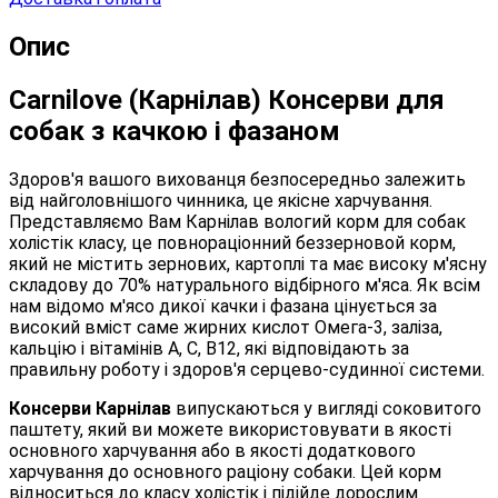
Опис
Carnilove (Карнілав) Консерви для
собак з качкою і фазаном
Здоров'я вашого вихованця безпосередньо залежить
від найголовнішого чинника, це якісне харчування.
Представляємо Вам Карнілав вологий корм для собак
холістік класу, це повнораціонний беззерновой корм,
який не містить зернових, картоплі та має високу м'ясну
складову до 70% натурального відбірного м'яса. Як всім
нам відомо м'ясо дикої качки і фазана цінується за
високий вміст саме жирних кислот Омега-3, заліза,
кальцію і вітамінів А, С, В12, які відповідають за
правильну роботу і здоров'я серцево-судинної системи.
Консерви Карнілав
випускаються у вигляді соковитого
паштету, який ви можете використовувати в якості
основного харчування або в якості додаткового
харчування до основного раціону собаки. Цей корм
відноситься до класу холістік і підійде дорослим