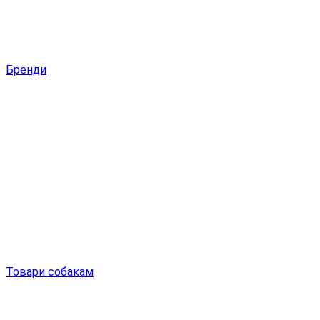
Бренди
Товари собакам