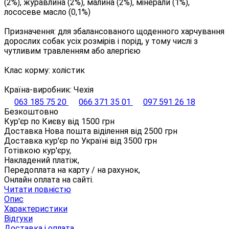
(2%), журавлина (2%), малина (2%), мінерали (1%),
лососеве масло (0,1%)
Призначення: для збалансованого щоденного харчування
дорослих собак усіх розмірів і порід, у тому числі з
чутливим травленням або алергією
Клас корму: холістик
Країна-виробник: Чехія
063 185 75 20
066 371 35 01
097 591 26 18
Безкоштовно
Кур'єр по Києву від
1500
грн
Доставка Нова пошта віділення від
2500
грн
Доставка кур'єр по Україні від
3500
грн
Готівкою кур'єру,
Накладений платіж,
Передоплата на карту / на рахунок,
Онлайн оплата на сайті.
Читати повністю
Опис
Характеристики
Відгуки
Доставка і оплата