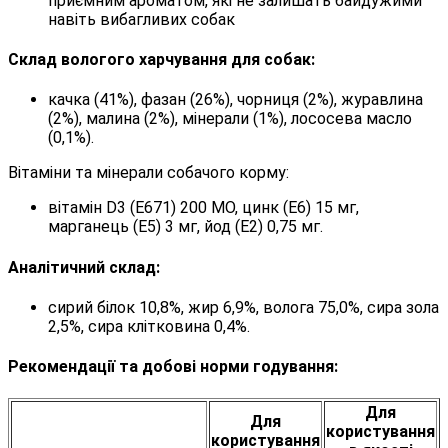
приємним ароматом, які не залишать байдужими
навіть вибагливих собак
Склад вологого харчування для собак:
качка (41%), фазан (26%), чорниця (2%), журавлина
(2%), малина (2%), мінерали (1%), лососева масло
(0,1%).
Вітаміни та мінерали собачого корму:
вітамін D3 (Е671) 200 МО, цинк (Е6) 15 мг,
марганець (Е5) 3 мг, йод (Е2) 0,75 мг.
Аналітичний склад:
сирий білок 10,8%, жир 6,9%, волога 75,0%, сира зола
2,5%, сира клітковина 0,4%.
Рекомендації та добові норми годування:
Для
Для
користування
користування