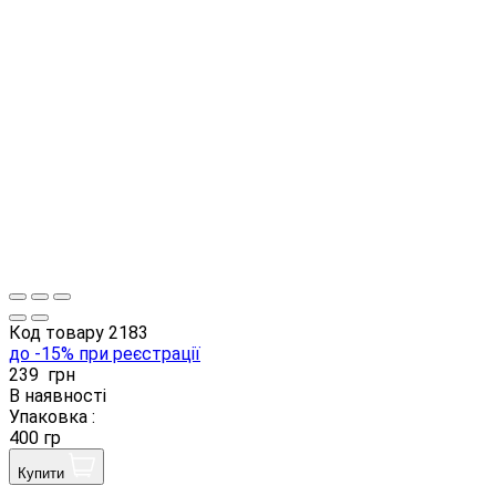
Код товару
2183
до -15% при реєстрації
239
грн
В наявності
Упаковка :
400 гр
Купити