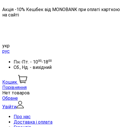
Акція -10% Кешбек від MONOBANK при оплаті карткою
на сайті
укр
рус
00
00
Пн.-Пт. - 10
-18
Сб., Нд. - вихідний
Кошик
Порівняння
Нет товаров
Обране
Увійти
Про нас
Доставка і оплата