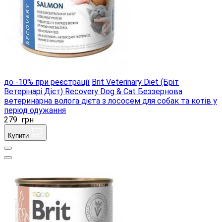
до -10% при реєстрації
Brit Veterinary Diet (Бріт
Ветерінарі Дієт) Recovery Dog & Cat Беззернова
ветеринарна волога дієта з лососем для собак та котів у
період одужання
279
грн
Купити