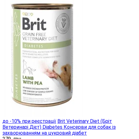
до -10% при реєстрації
Brit Veterinary Diet (Бріт
Ветеринарі Дієт) Diabetes Консерви для собак із
захворюванням на цукровий діабет
279
грн