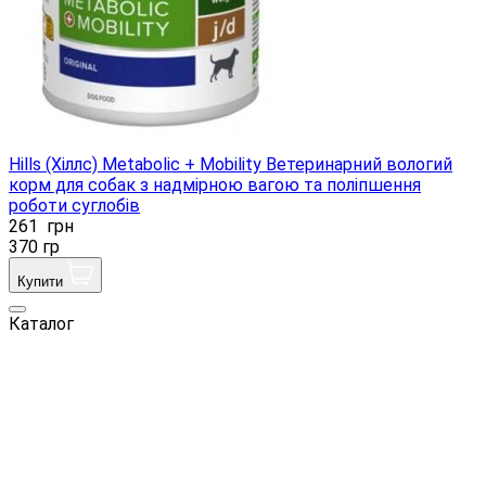
Hills (Хіллс) Metabolic + Mobility Ветеринарний вологий
корм для собак з надмірною вагою та поліпшення
роботи суглобів
261
грн
370 гр
Купити
Каталог