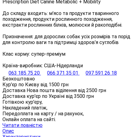
Prescription Diet Canine Metabolic + Mobility
До складу входить: м’ясо та продукти тваринного
походження, продукти рослинного походження,
екстракти рослинних білків, молюски й ракоподібні.
Призначення: для дорослих собак усіх розмірів та порід
для контролю ваги та підтримці здоров’я суглобів
Клас корму: супер-преміум
Країна-виробник: США-Нідерланди
063 185 75 20
066 371 35 01
097 591 26 18
Безкоштовно
Кур'єр по Києву від
1500
грн
Доставка Нова пошта віділення від
2500
грн
Доставка кур'єр по Україні від
3500
грн
Готівкою кур'єру,
Накладений платіж,
Передоплата на карту / на рахунок,
Онлайн оплата на сайті.
Читати повністю
Опис
Характеристики