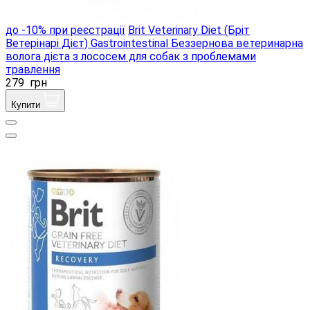
до -10% при реєстрації
Brit Veterinary Diet (Бріт
Ветерінарі Дієт) Gastrointestinal Беззернова ветеринарна
волога дієта з лососем для собак з проблемами
травлення
279
грн
Купити