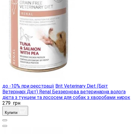
до -10% при реєстрації
Brit Veterinary Diet (Бріт
Ветерінарі Дієт) Renal Беззернова ветеринарна волога
дієта з тунцем та лососем для собак з хворобами нирок
279
грн
Купити