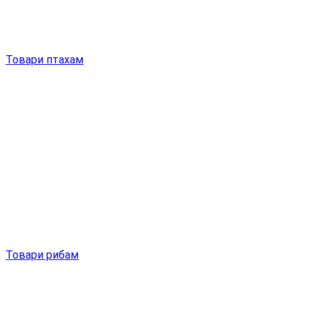
Товари птахам
Товари рибам