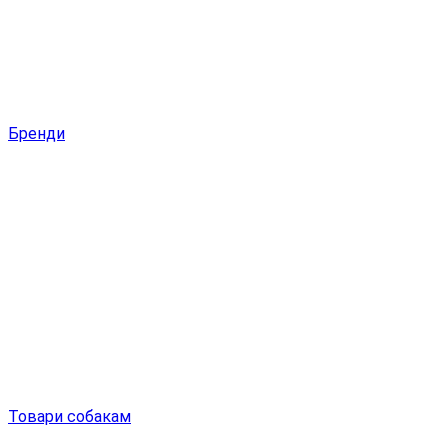
Бренди
Товари собакам