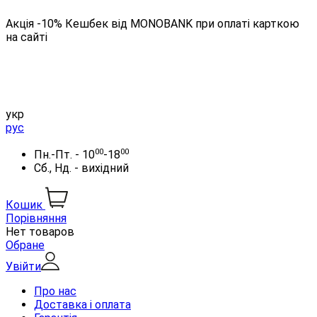
Акція -10% Кешбек від MONOBANK при оплаті карткою
на сайті
укр
рус
00
00
Пн.-Пт. - 10
-18
Сб., Нд. - вихідний
Кошик
Порівняння
Нет товаров
Обране
Увійти
Про нас
Доставка і оплата