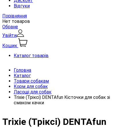
Дисконт
Відгуки
Порівняння
Нет товаров
Обране
Увійти
Кошик
Каталог товарів
Головна
Каталог
Товари собакам
Корм для собак
Ласощі для собак
Trixie (Тріксі) DENTAfun Кісточки для собак зі
смаком качки
Trixie (Тріксі) DENTAfun