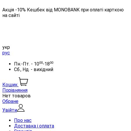
Акція -10% Кешбек від MONOBANK при оплаті карткою
на сайті
укр
рус
00
00
Пн.-Пт. - 10
-18
Сб., Нд. - вихідний
Кошик
Порівняння
Нет товаров
Обране
Увійти
Про нас
Доставка і оплата