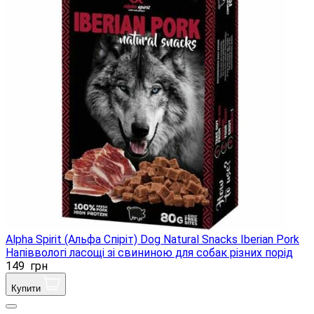
Alpha Spirit (Альфа Спіріт) Dog Natural Snacks Iberian Pork
Напіввологі ласощі зі свининою для собак різних порід
149
грн
Купити