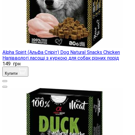
Alpha Spirit (Альфа Спіріт) Dog Natural Snacks Chicken
Напіввологі ласощі з куркою для собак різних порід
149
грн
Купити