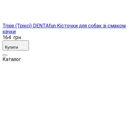
Trixie (Тріксі) DENTAfun Кісточки для собак зі смаком
качки
164
грн
Купити
Каталог