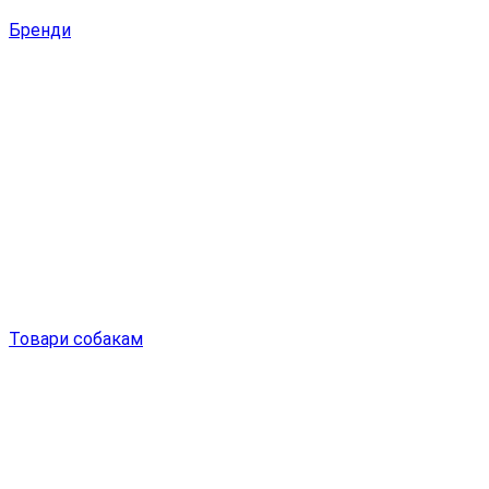
Бренди
Товари собакам