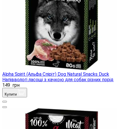
Alpha Spirit (Альфа Спіріт) Dog Natural Snacks Duck
Напіввологі ласощі з качкою для собак різних порід
149
грн
Купити