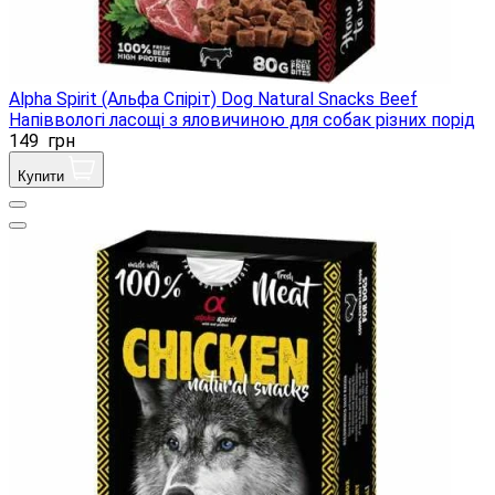
Alpha Spirit (Альфа Спіріт) Dog Natural Snacks Beef
Напіввологі ласощі з яловичиною для собак різних порід
149
грн
Купити