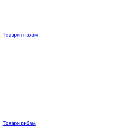
Товари птахам
Товари рибам