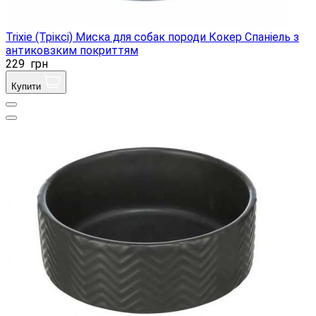
Trixie (Тріксі) Миска для собак породи Кокер Спаніель з
антиковзким покриттям
229
грн
Купити