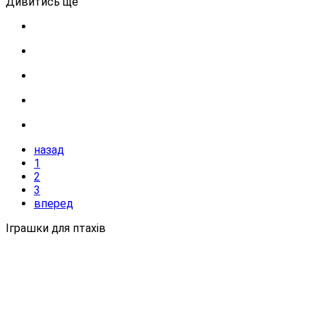
Дивитись ще
назад
1
2
3
вперед
Іграшки для птахів