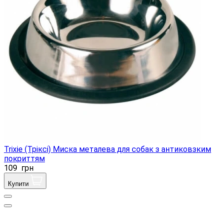
Trixie (Тріксі) Миска металева для собак з антиковзким
покриттям
109
грн
Купити