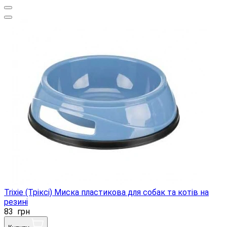
Trixie (Тріксі) Миска пластикова для собак та котів на
резині
83
грн