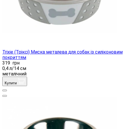
Trixie (Тріксі) Миска металева для собак із силіконовим
покриттям
319
грн
0,4 л/14 см
металічний
Купити