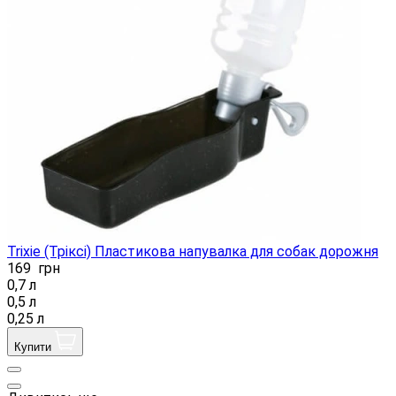
Trixie (Тріксі) Пластикова напувалка для собак дорожня
169
грн
0,7 л
0,5 л
0,25 л
Купити