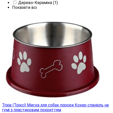
Дерево-Кераміка
(1)
Показати всі
Trixie (Тріксі) Миска для собак породи Кокер спанієль на
гумі з пластиковим покриттям