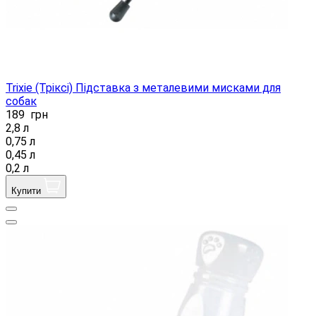
Trixie (Тріксі) Підставка з металевими мисками для
собак
189
грн
2,8 л
0,75 л
0,45 л
0,2 л
Купити