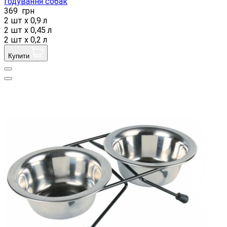
годування собак
369
грн
2 шт х 0,9 л
2 шт х 0,45 л
2 шт х 0,2 л
Купити