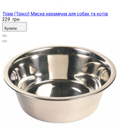
Trixie (Тріксі) Миска керамічна для собак та котів
229
грн
Купити