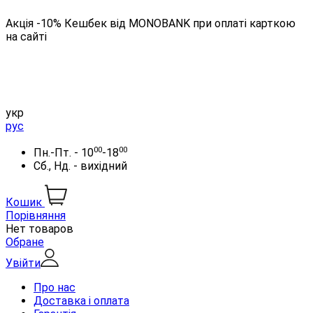
Акція -10% Кешбек від MONOBANK при оплаті карткою
на сайті
укр
рус
00
00
Пн.-Пт. - 10
-18
Сб., Нд. - вихідний
Кошик
Порівняння
Нет товаров
Обране
Увійти
Про нас
Доставка і оплата