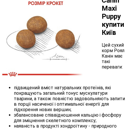
Canin
Maxi
Puppy
купити
Київ
Цей сухий
корм Роял
Канін має
такі
переваги:
підвищений вміст натуральних протеїнів, які
покращують загальний тонус мускулатури
тварини, а також повністю задовольняють запити
в порції насиченої і оптимальної енергії для
підкорення нових вершин;
збалансоване співвідношення кальцію і фосфору
для зміцнення скелетного комплексу;
наявність в продукті хондроїтину - природного