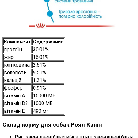
Компонент
Содержание
протеїн
30,01%
жир
16,01%
клітковина
2,51%
вологість
9,51%
кальцій
1,21%
фосфор
0,91%
вітамін А
16000 МЕ
вітамін D3
1000 МЕ
вітамін Е
490 мг
Склад корму для собак Роял Канін
Рис, зневоднені білки м'яса птиці, зневоднені білки