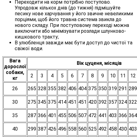
Переходити на корм потрібно поступово.
Упродовж кількох днів (до тижня) підмішуйте
песику нове харчування у його звичне невеликими
порціями, щоб його травна система звикла до
нового складу. При поступовому переході можна
виключити або мінімізувати розлади шлунково-
кишкового тракту;
В улюбленця завжди має бути доступ до чистої та
свіжої води.
Вага
Вік цуценя, місяців
дорослої
собаки,
2
3
4
5
6
7
8
9
10
11
12
кг
26
265
328
355
382
406
404
375
350
319
291
289
30
275
345
375
414
451
451
420
392
357
324
322
35
287
366
401
455
506
507
472
441
403
366
364
40
299
387
426
496
558
560
525
492
458
430
403