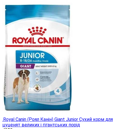
.Royal Canin (Роял Канін) Giant Junior Сухий корм для
цуценят великих і гігантських порід