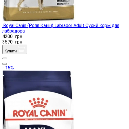
.Royal Canin (Роял Канін) Labrador Adult Сухий корм для
лабрадора
4200
грн
3570
грн
Купити
- 15%