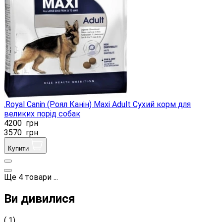
.Royal Canin (Роял Канін) Maxi Adult Сухий корм для
великих порід собак
4200
грн
3570
грн
Купити
Ще
4
товари
...
Ви дивилися
( 1)