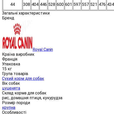
44
308
404
446
528
600
601
597
557
521
476
434
Загальні характеристики
Бренд
Royal Canin
Країна виробник
Франція
Упаковка
15 кг
Група товарів
Сухий корм для собак
Вік собак
цуценята
Склад корма для собак
рис, домашня птиця, кукурудза
Розмір породи
крупна
Особливості