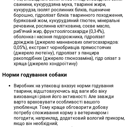
свинини, кукурудзяна мука, тваринні жири,
кукурудза, ізолят рослинних білків, пшеничне
борошно, гідролізат білків тваринного походження,
буряковий жом, кукурудзяний глютен, мінеральні
речовини, рослинна клітковина, соєве масло,
риб'ячий жир, фруктоолігосахаріди (0,34%),
оболонка і насіння подорожника, гідролізат
дріжджів (джерело мaннанових олигосахаридов:
0,05%), екстракт чорнобривців прямостоячих
(джерело лютеїну), гідролізат з панцира
ракоподібних (джерело глюкозаміна), гідр олізат з
хряща (джерело хондроїтину)
Норми годування собаки
Виробник на упаковці вказує норми годування
тварини, відштовхуючись від ваги або віку
вихованця і рівня його активності. Але завжди
варто враховувати особливості вашого
улюбленця. Тому краще обговорити добову
потребу споживання корму з ветеринаром і
погодити, наприклад, додатковий вологий прикорм,
якщо він необхідний;