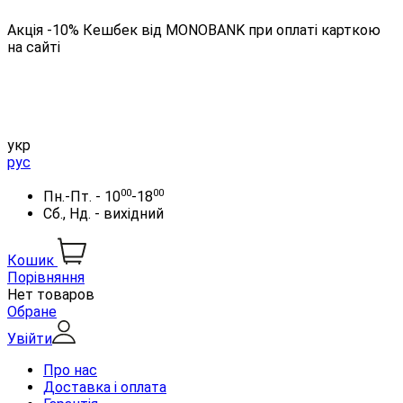
Акція -10% Кешбек від MONOBANK при оплаті карткою
на сайті
укр
рус
00
00
Пн.-Пт. - 10
-18
Сб., Нд. - вихідний
Кошик
Порівняння
Нет товаров
Обране
Увійти
Про нас
Доставка і оплата