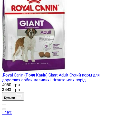
.Royal Canin (Роял Канін) Giant Adult Сухий корм для
дорослих собак великих і гігантських порід
4050
грн
3443
грн
Купити
- 15%