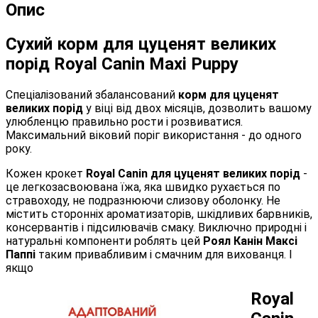
Опис
Сухий корм для цуценят великих
порід Royal Canin Maxi Puppy
Спеціалізований збалансований
корм для цуценят
великих порід
у віці від двох місяців, дозволить вашому
улюбленцю правильно рости і розвиватися.
Максимальний віковий поріг використання - до одного
року.
Кожен крокет
Royal Canin для цуценят великих порід
-
це легкозасвоювана їжа, яка швидко рухається по
стравоходу, не подразнюючи слизову оболонку. Не
містить сторонніх ароматизаторів, шкідливих барвників,
консервантів і підсилювачів смаку. Виключно природні і
натуральні компоненти роблять цей
Роял Канін Максі
Паппі
таким привабливим і смачним для вихованця. І
якщо
Royal