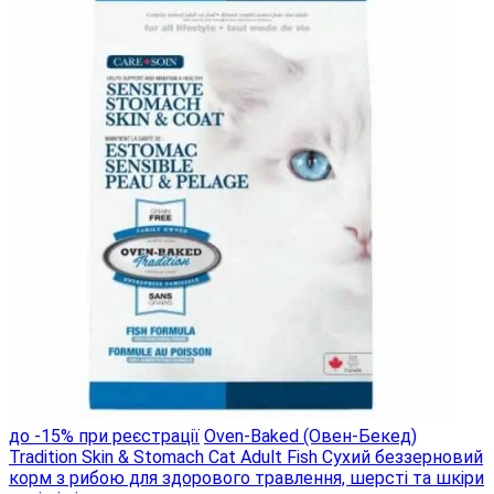
до -15% при реєстрації
Oven-Baked (Овен-Бекед)
Tradition Skin & Stomach Cat Adult Fish Сухий беззерновий
корм з рибою для здорового травлення, шерсті та шкіри