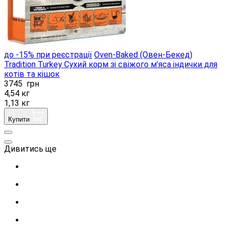
до -15% при реєстрації
Oven-Baked (Овен-Бекед)
Tradition Turkey Сухий корм зі свіжого м’яса індички для
котів та кішок
3745
грн
4,54 кг
1,13 кг
Купити
Дивитись ще