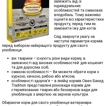
залежить від їх
індивідуальних
особливостей та смакових
вподобань. Тому важливо
оцінити всі характеристики
продукту, перед тим як
замовити їжу для котів.
Слід звернути увагу на
наступні параметри кормів
перед вибором найкращого продукту для свого
улюбленця:
вік тварини – існують різні види корму, в
залежності від вікових особливостей: для кошенят
та для дорослих осіб;
смакові особливості – Ви можете обрати корм з
куркою, качкою, рибою або м’ясом;
особливості здоров’я – в лінійці кормів Овен Бакед
Tradition представлені різновиди кормів для
стерилізованих тварин або беззернові види для
улюбленців з алергією на зернові культури.
Обираючи корм для свого улюбленця ветеринари