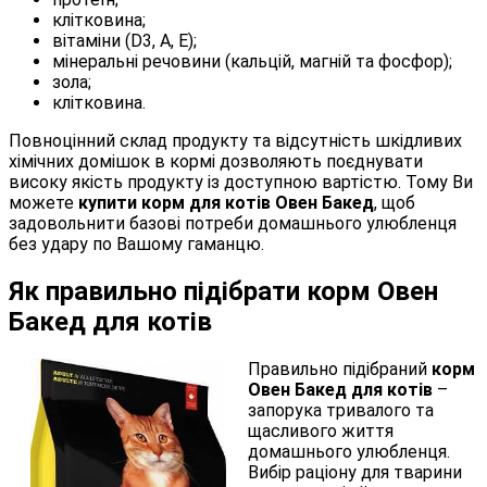
клітковина;
вітаміни (D3, A, E);
мінеральні речовини (кальцій, магній та фосфор);
зола;
клітковина.
Повноцінний склад продукту та відсутність шкідливих
хімічних домішок в кормі дозволяють поєднувати
високу якість продукту із доступною вартістю. Тому Ви
можете
купити корм для котів Овен Бакед
, щоб
задовольнити базові потреби домашнього улюбленця
без удару по Вашому гаманцю.
Як правильно підібрати корм Овен
Бакед для котів
Правильно підібраний
корм
Овен Бакед для котів
–
запорука тривалого та
щасливого життя
домашнього улюбленця.
Вибір раціону для тварини