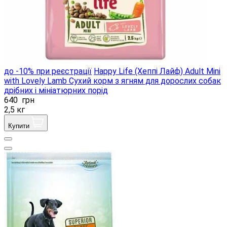
до -10% при реєстрації
Happy Life (Хеппі Лайф) Adult Mini
with Lovely Lamb Сухий корм з ягням для дорослих собак
дрібних і мініатюрних порід
640
грн
2,5 кг
Купити