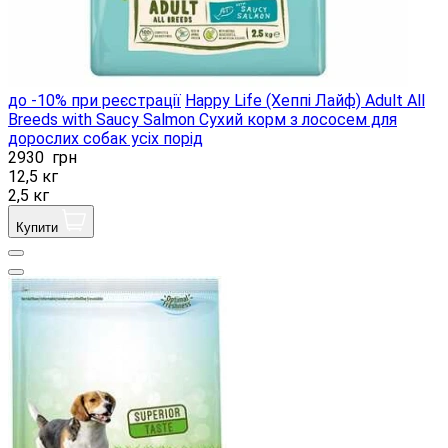
до -10% при реєстрації
Happy Life (Хеппі Лайф) Adult All
Breeds with Saucy Salmon Сухий корм з лососем для
дорослих собак усіх порід
2930
грн
12,5 кг
2,5 кг
Купити