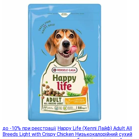
до -10% при реєстрації
Happy Life (Хеппі Лайф) Adult All
Breeds Light with Crispy Chicken Низькокалорійний сухий