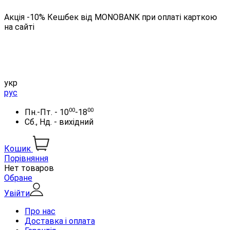
Акція -10% Кешбек від MONOBANK при оплаті карткою
на сайті
укр
рус
00
00
Пн.-Пт. - 10
-18
Сб., Нд. - вихідний
Кошик
Порівняння
Нет товаров
Обране
Увійти
Про нас
Доставка і оплата