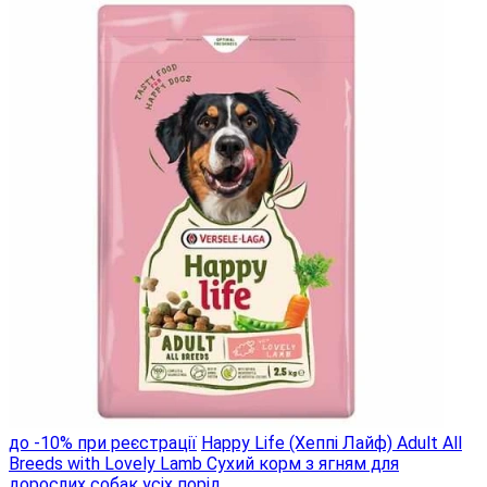
до -10% при реєстрації
Happy Life (Хеппі Лайф) Adult All
Breeds with Lovely Lamb Сухий корм з ягням для
дорослих собак усіх порід