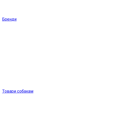
Бренди
Товари собакам