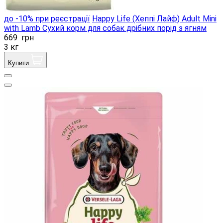
до -10% при реєстрації
Happy Life (Хеппі Лайф) Adult Mini
with Lamb Сухий корм для собак дрібних порід з ягням
669
грн
3 кг
Купити