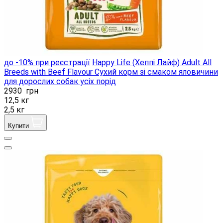
до -10% при реєстрації
Happy Life (Хеппі Лайф) Adult All
Breeds with Beef Flavour Сухий корм зі смаком яловичини
для дорослих собак усіх порід
2930
грн
12,5 кг
2,5 кг
Купити