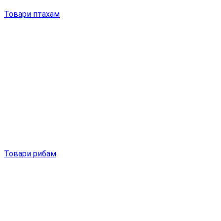
Товари птахам
Товари рибам