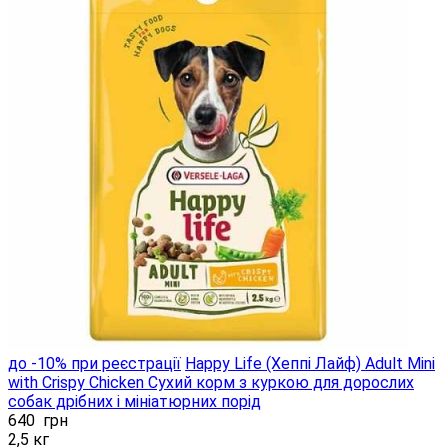
до -10% при реєстрації
Happy Life (Хеппі Лайф) Adult Mini
with Crispy Chicken Сухий корм з куркою для дорослих
собак дрібних і мініатюрних порід
640
грн
2,5 кг