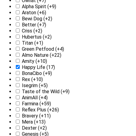
Ownat
(+7)
Alpha Spirit
(+9)
Araton
(+6)
Bewi Dog
(+2)
Better
(+7)
Criss
(+2)
Hubertus
(+2)
Titan
(+1)
Green Petfood
(+4)
Almo Nature
(+22)
Amity
(+10)
Happy Life
(17)
BonaCibo
(+9)
Rex
(+10)
Isegrim
(+5)
Taste of the Wild
(+9)
AnimAll
(+4)
Farmina
(+59)
Reflex Plus
(+26)
Bravery
(+11)
Mera
(+13)
Dexter
(+2)
Genesis
(+5)