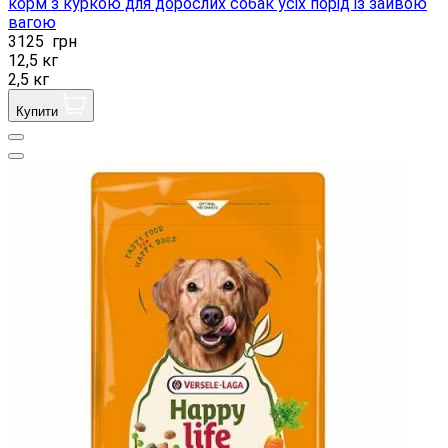
корм з куркою для дорослих собак усіх порід із зайвою
вагою
3125
грн
12,5 кг
2,5 кг
Купити