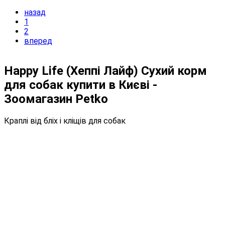
назад
1
2
вперед
Happy Life (Хеппі Лайф) Сухий корм
для собак купити в Києві -
Зоомагазин Petko
Краплі від бліх і кліщів для собак