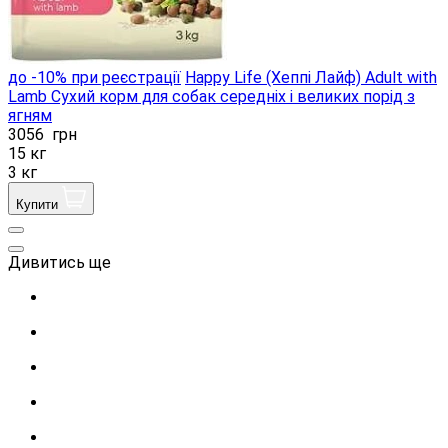
до -10% при реєстрації
Happy Life (Хеппі Лайф) Adult with
Lamb Сухий корм для собак середніх і великих порід з
ягням
3056
грн
15 кг
3 кг
Купити
Дивитись ще