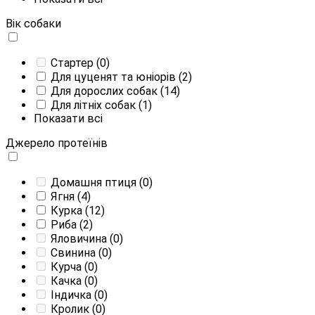
Вік собаки
Стартер
(0)
Для цуценят та юніорів
(2)
Для дорослих собак
(14)
Для літніх собак
(1)
Показати всі
Джерело протеїнів
Домашня птиця
(0)
Ягня
(4)
Курка
(12)
Риба
(2)
Яловичина
(0)
Свинина
(0)
Курча
(0)
Качка
(0)
Індичка
(0)
Кролик
(0)