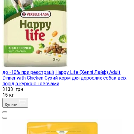
до -10% при реєстрації
Happy Life (Хеппі Лайф) Adult
Dinner with Chicken Сухий корм для дорослих собак всіх
порід з куркою і овочами
3133
грн
15 кг
Купити