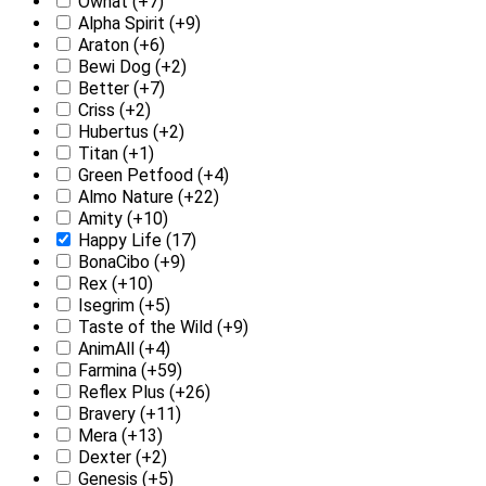
Ownat
(+7)
Alpha Spirit
(+9)
Araton
(+6)
Bewi Dog
(+2)
Better
(+7)
Criss
(+2)
Hubertus
(+2)
Titan
(+1)
Green Petfood
(+4)
Almo Nature
(+22)
Amity
(+10)
Happy Life
(17)
BonaCibo
(+9)
Rex
(+10)
Isegrim
(+5)
Taste of the Wild
(+9)
AnimAll
(+4)
Farmina
(+59)
Reflex Plus
(+26)
Bravery
(+11)
Mera
(+13)
Dexter
(+2)
Genesis
(+5)