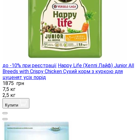
до -10% при реєстрації
Happy Life (Хеппі Лайф) Junior All
Breeds with Crispy Chicken Сухий корм з куркою для
цуценят усіх порід
1875
грн
7,5 кг
2,5 кг
Купити