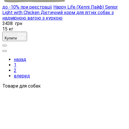
до -10% при реєстрації
Happy Life (Хеппі Лайф) Senior
Light with Chicken Дієтичний корм для літніх собак з
надмірною вагою з куркою
3438
грн
15 кг
Купити
назад
1
2
вперед
Товари для собак