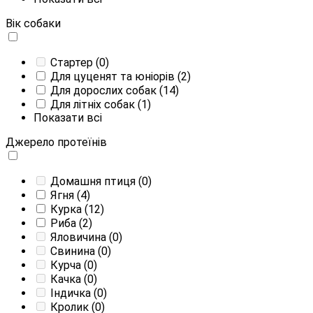
Вік собаки
Стартер
(0)
Для цуценят та юніорів
(2)
Для дорослих собак
(14)
Для літніх собак
(1)
Показати всі
Джерело протеїнів
Домашня птиця
(0)
Ягня
(4)
Курка
(12)
Риба
(2)
Яловичина
(0)
Свинина
(0)
Курча
(0)
Качка
(0)
Індичка
(0)
Кролик
(0)