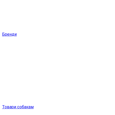
Бренди
Товари собакам