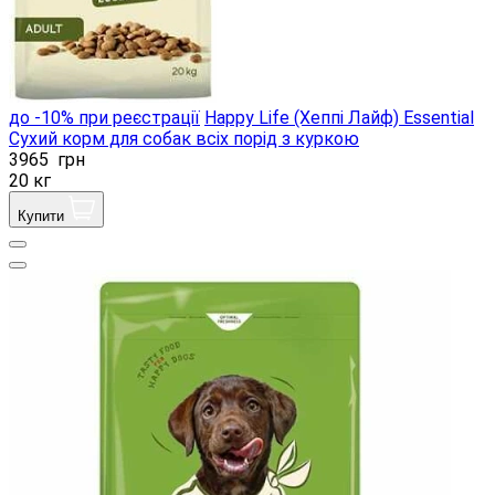
до -10% при реєстрації
Happy Life (Хеппі Лайф) Essential
Сухий корм для собак всіх порід з куркою
3965
грн
20 кг
Купити