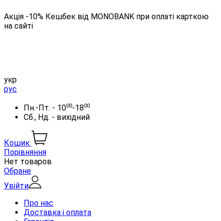
Акція -10% Кешбек від MONOBANK при оплаті карткою
на сайті
укр
рус
00
00
Пн.-Пт. - 10
-18
Сб., Нд. - вихідний
Кошик
Порівняння
Нет товаров
Обране
Увійти
Про нас
Доставка і оплата