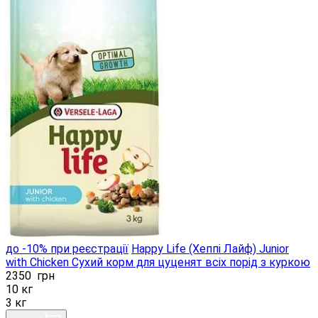
до -10% при реєстрації
Happy Life (Хеппі Лайф) Junior
with Chicken Сухий корм для цуценят всіх порід з куркою
2350
грн
10 кг
3 кг