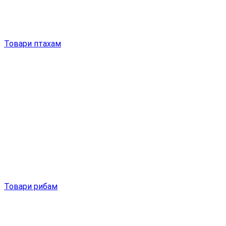
Товари птахам
Товари рибам