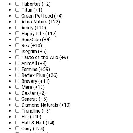
Hubertus
(+2)
Titan
(+1)
Green Petfood
(+4)
Almo Nature
(+22)
Amity
(+10)
Happy Life
(+17)
BonaCibo
(+9)
Rex
(+10)
Isegrim
(+5)
Taste of the Wild
(+9)
AnimAll
(+4)
Farmina
(+59)
Reflex Plus
(+26)
Bravery
(+11)
Mera
(+13)
Dexter
(+2)
Genesis
(+5)
Diamond Naturals
(+10)
Trendline
(+3)
HiQ
(+10)
Half & Half
(+4)
Oasy
(+24)