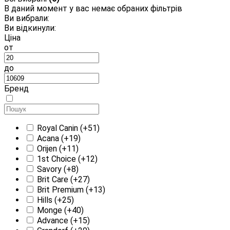
В даний момент у вас немає обраних фільтрів
Ви вибрали:
Ви відкинули:
Ціна
от
до
Бренд
Royal Canin
(+51)
Acana
(+19)
Orijen
(+11)
1st Choice
(+12)
Savory
(+8)
Brit Care
(+27)
Brit Premium
(+13)
Hills
(+25)
Monge
(+40)
Advance
(+15)