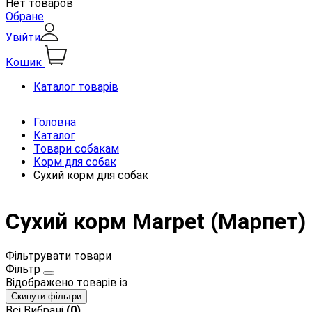
Нет товаров
Обране
Увійти
Кошик
Каталог товарів
Головна
Каталог
Товари собакам
Корм для собак
Сухий корм для собак
Сухий корм Marpet (Марпет)
Фільтрувати товари
Фільтр
Відображено
товарів із
Скинути фільтри
Всі
Вибрані
(0)