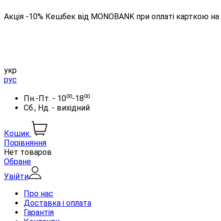
Акція -10% Кешбек від MONOBANK при оплаті карткою на 
укр
рус
00
00
Пн.-Пт. - 10
-18
Сб., Нд. - вихідний
Кошик
Порівняння
Нет товаров
Обране
Увійти
Про нас
Доставка і оплата
Гарантія