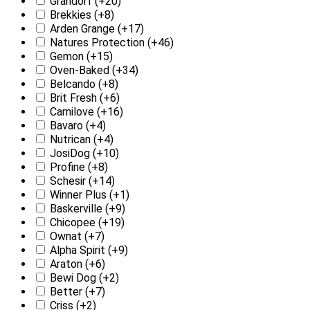
Grandorf
(+20)
Brekkies
(+8)
Arden Grange
(+17)
Natures Protection
(+46)
Gemon
(+15)
Oven-Baked
(+34)
Belcando
(+8)
Brit Fresh
(+6)
Carnilove
(+16)
Bavaro
(+4)
Nutrican
(+4)
JosiDog
(+10)
Profine
(+8)
Schesir
(+14)
Winner Plus
(+1)
Baskerville
(+9)
Chicopee
(+19)
Ownat
(+7)
Alpha Spirit
(+9)
Araton
(+6)
Bewi Dog
(+2)
Better
(+7)
Criss
(+2)