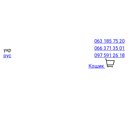
063 185 75 20
066 371 35 01
укр
097 591 26 18
рус
Кошик