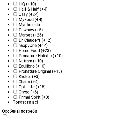
HiQ
(+10)
Half & Half
(+4)
Oasy
(+24)
MyFood
(+4)
Mystic
(+4)
Pawpaw
(+5)
Marpet
(+26)
Dr. Clauder's
(+12)
happyOne
(+14)
Home Food
(+23)
Pronature Holistic
(+10)
Nutram
(+10)
Equilibrio
(+10)
Pronature Original
(+15)
Klicker
(+3)
Charm
(+4)
Opti Life
(+15)
Orygo
(+6)
Primal Spirit
(+8)
Показати всі
Особливі потреби