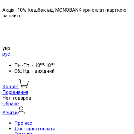
Акція -10% Кешбек від MONOBANK при оплаті карткою
на сайті
укр
рус
00
00
Пн.-Пт. - 10
-18
Сб., Нд. - вихідний
Кошик
Порівняння
Нет товаров
Обране
Увійти
Про нас
Доставка і оплата