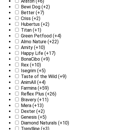
Araton
(+6)
Bewi Dog
(+2)
Better
(+7)
Criss
(+2)
Hubertus
(+2)
Titan
(+1)
Green Petfood
(+4)
Almo Nature
(+22)
Amity
(+10)
Happy Life
(+17)
BonaCibo
(+9)
Rex
(+10)
Isegrim
(+5)
Taste of the Wild
(+9)
AnimAll
(+4)
Farmina
(+59)
Reflex Plus
(+26)
Bravery
(+11)
Mera
(+13)
Dexter
(+2)
Genesis
(+5)
Diamond Naturals
(+10)
Trendline
(+3)