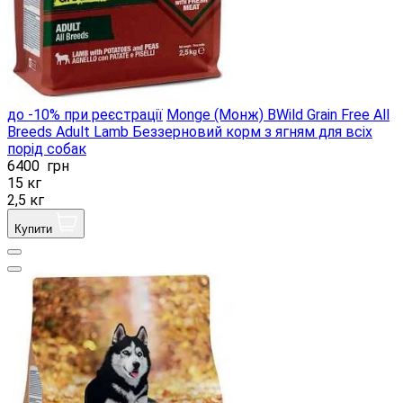
до -10% при реєстрації
Monge (Монж) BWild Grain Free All
Breeds Adult Lamb Беззерновий корм з ягням для всіх
порід собак
6400
грн
15 кг
2,5 кг
Купити