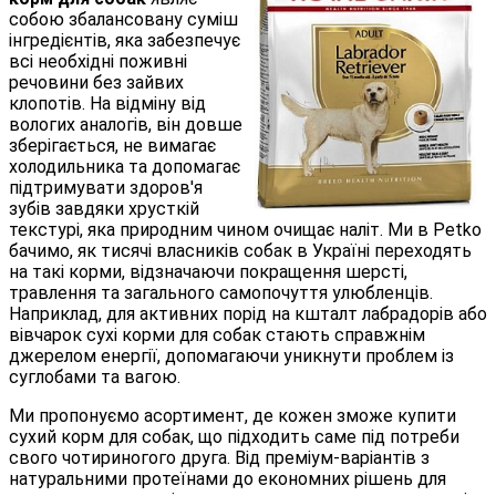
собою збалансовану суміш
інгредієнтів, яка забезпечує
всі необхідні поживні
речовини без зайвих
клопотів. На відміну від
вологих аналогів, він довше
зберігається, не вимагає
холодильника та допомагає
підтримувати здоров'я
зубів завдяки хрусткій
текстурі, яка природним чином очищає наліт. Ми в Petko
бачимо, як тисячі власників собак в Україні переходять
на такі корми, відзначаючи покращення шерсті,
травлення та загального самопочуття улюбленців.
Наприклад, для активних порід на кшталт лабрадорів або
вівчарок сухі корми для собак стають справжнім
джерелом енергії, допомагаючи уникнути проблем із
суглобами та вагою.
Ми пропонуємо асортимент, де кожен зможе купити
сухий корм для собак, що підходить саме під потреби
свого чотириногого друга. Від преміум-варіантів з
натуральними протеїнами до економних рішень для