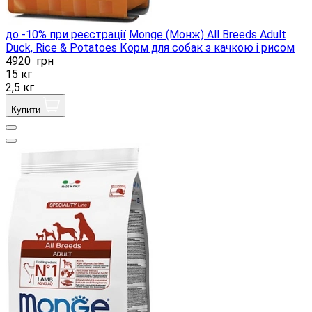
до -10% при реєстрації
Monge (Монж) All Breeds Adult
Duck, Rice & Potatoes Корм ​​для собак з качкою і рисом
4920
грн
15 кг
2,5 кг
Купити