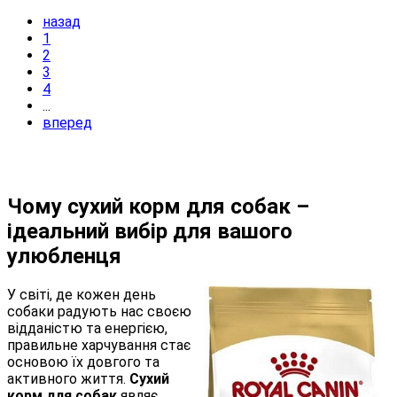
назад
1
2
3
4
...
вперед
Чому сухий корм для собак –
ідеальний вибір для вашого
улюбленця
У світі, де кожен день
собаки радують нас своєю
відданістю та енергією,
правильне харчування стає
основою їх довгого та
активного життя.
Сухий
корм для собак
являє