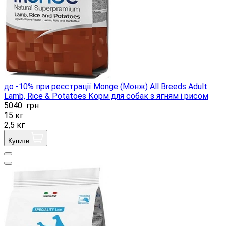
до -10% при реєстрації
Monge (Монж) All Breeds Adult
Lamb, Rice & Potatoes Корм ​​для собак з ягням і рисом
5040
грн
15 кг
2,5 кг
Купити