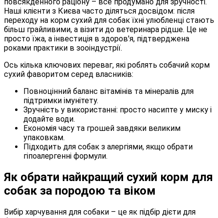
повсякденного раціону – все продумано для зручності.
Наші клієнти з Києва часто діляться досвідом: після
переходу на корм сухий для собак їхні улюбленці стають
більш грайливими, а візити до ветеринара рідше. Це не
просто їжа, а інвестиція в здоров'я, підтверджена
роками практики в зооіндустрії.
Ось кілька ключових переваг, які роблять собачий корм
сухий фаворитом серед власників:
Повноцінний баланс вітамінів та мінералів для
підтримки імунітету.
Зручність у використанні: просто насипте у миску і
додайте води.
Економія часу та грошей завдяки великим
упаковкам.
Підходить для собак з алергіями, якщо обрати
гіпоалергенні формули.
Як обрати найкращий сухий корм для
собак за породою та віком
Вибір харчування для собаки – це як підбір дієти для