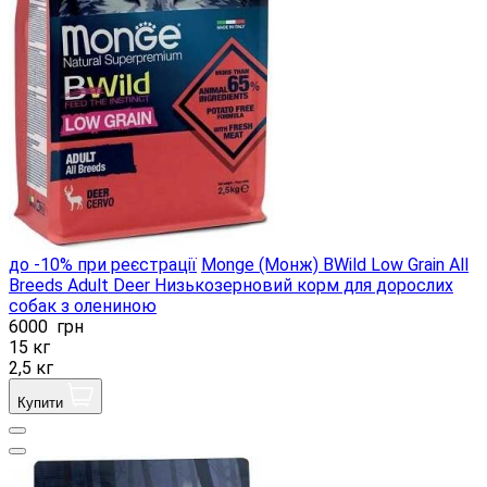
до -10% при реєстрації
Monge (Монж) BWild Low Grain All
Breeds Adult Deer Низькозерновий корм для дорослих
собак з олениною
6000
грн
15 кг
2,5 кг
Купити