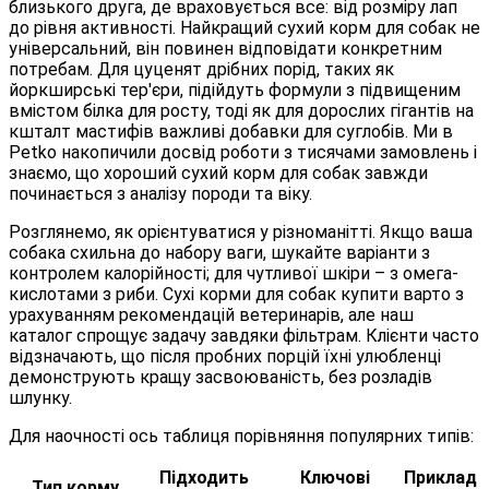
близького друга, де враховується все: від розміру лап
до рівня активності. Найкращий сухий корм для собак не
універсальний, він повинен відповідати конкретним
потребам. Для цуценят дрібних порід, таких як
йоркширські тер'єри, підійдуть формули з підвищеним
вмістом білка для росту, тоді як для дорослих гігантів на
кшталт мастифів важливі добавки для суглобів. Ми в
Petko накопичили досвід роботи з тисячами замовлень і
знаємо, що хороший сухий корм для собак завжди
починається з аналізу породи та віку.
Розглянемо, як орієнтуватися у різноманітті. Якщо ваша
собака схильна до набору ваги, шукайте варіанти з
контролем калорійності; для чутливої шкіри – з омега-
кислотами з риби. Сухі корми для собак купити варто з
урахуванням рекомендацій ветеринарів, але наш
каталог спрощує задачу завдяки фільтрам. Клієнти часто
відзначають, що після пробних порцій їхні улюбленці
демонструють кращу засвоюваність, без розладів
шлунку.
Для наочності ось таблиця порівняння популярних типів:
Підходить
Ключові
Приклад
Тип корму