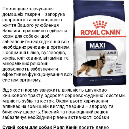
Повноцінне харчування
домашніх тварин – запорука
здорового та повноцінного
життя Вашого улюбленця.
Важливо правильно підібрати
корм для собаки, щоб
забезпечити надходження всіх
необхідних речовин в організм.
Поєднання білків, вуглеводів,
жирів, клітковини, вітамінів та
мінеральних речовин
дозволяють забезпечити
ефективне функціонування всіх
систем організму.
Від якості корму залежить діяльність шлунково-
кишкового тракту, здоров’я серцево-судинної системи,
міцність зубів та кісток. Окрім цього харчування
впливає на зовнішній вигляд тварини – здорову та
блискучу шерсть. Якісний та повноцінний раціон
забезпечує необхідний рівень активності собаки.
Сухий корм для собак Роял Канін
досить давно