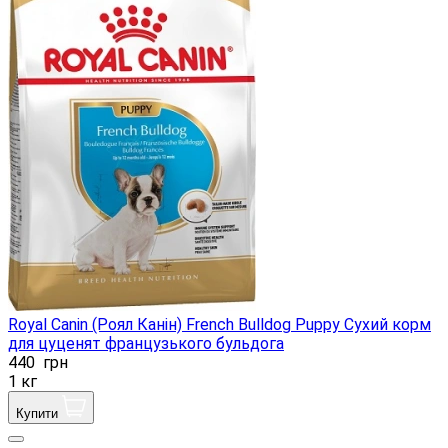
Royal Canin (Роял Канін) French Bulldog Puppy Сухий корм
для цуценят французького бульдога
440
грн
1 кг
Купити