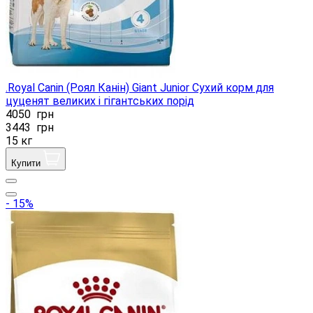
.Royal Canin (Роял Канін) Giant Junior Сухий корм для
цуценят великих і гігантських порід
4050
грн
3443
грн
15 кг
Купити
- 15%