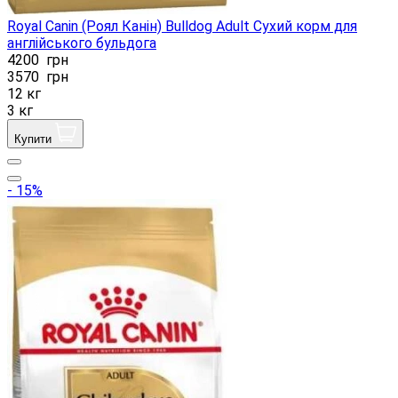
Royal Canin (Роял Канін) Bulldog Adult Сухий корм для
англійського бульдога
4200
грн
3570
грн
12 кг
3 кг
Купити
- 15%