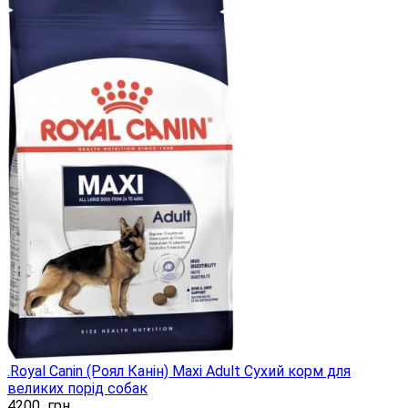
.Royal Canin (Роял Канін) Maxi Adult Сухий корм для
великих порід собак
4200
грн