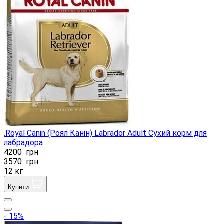
.Royal Canin (Роял Канін) Labrador Adult Сухий корм для
лабрадора
4200
грн
3570
грн
12 кг
Купити
- 15%