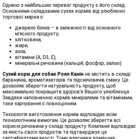
Однією з найбільших переваг продукту є його склад.
Основними складовими сухих кормів від улюбленої
торгової марки є:
джерело білків – в залежності від основного
м’ясного продукту;
клітковина;
жири;
зола;
вітаміни (A, D3, E);
мінеральні речовини (кальцій, фосфор, залізо).
Сухий корм для собак Роял Канін
не містить в складі
барвників, ароматизаторів та підсилювачів смаку. Це
дозволяє зберегти натуральність продукту, щоб
максимально покращити здоров’я Вашого улюбленця.
Завдяки наповненню кормів мінералами та вітамінами,
таке харчування є повноцінним.
Технологія виготовлення кормів відповідає всім
технологічним вимогам. Це дозволяє зберегти всі
корисні речовини у складі продукту. Компанія відповідає
за якість своїх продуктів та підтверджує це
сертифікатами якості. Тому власники домашніх