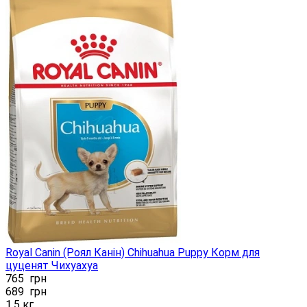
Royal Canin (Роял Канін) Chihuahua Puppy Корм ​​для
цуценят Чихуахуа
765
грн
689
грн
1,5 кг