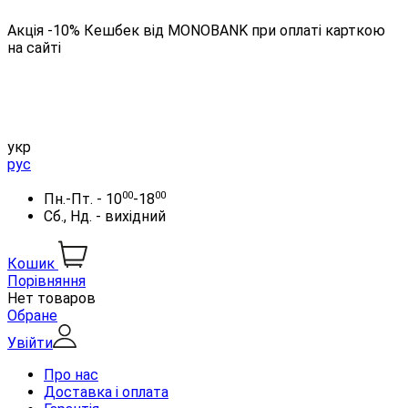
Акція -10% Кешбек від MONOBANK при оплаті карткою
на сайті
укр
рус
00
00
Пн.-Пт. - 10
-18
Сб., Нд. - вихідний
Кошик
Порівняння
Нет товаров
Обране
Увійти
Про нас
Доставка і оплата