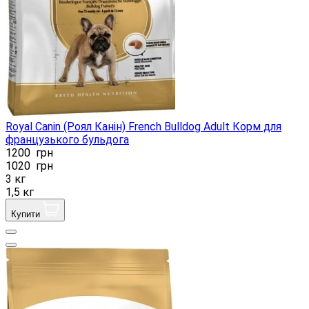
Royal Canin (Роял Канін) French Bulldog Adult Корм ​​для
французького бульдога
1200
грн
1020
грн
3 кг
1,5 кг
Купити