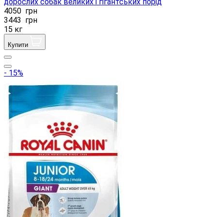
дорослих собак великих і гігантських порід
4050
грн
3443
грн
15 кг
Купити
- 15%