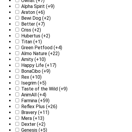
Ownat
(+7)
Alpha Spirit
(+9)
Araton
(+6)
Bewi Dog
(+2)
Better
(+7)
Criss
(+2)
Hubertus
(+2)
Titan
(+1)
Green Petfood
(+4)
Almo Nature
(+22)
Amity
(+10)
Happy Life
(+17)
BonaCibo
(+9)
Rex
(+10)
Isegrim
(+5)
Taste of the Wild
(+9)
AnimAll
(+4)
Farmina
(+59)
Reflex Plus
(+26)
Bravery
(+11)
Mera
(+13)
Dexter
(+2)
Genesis
(+5)