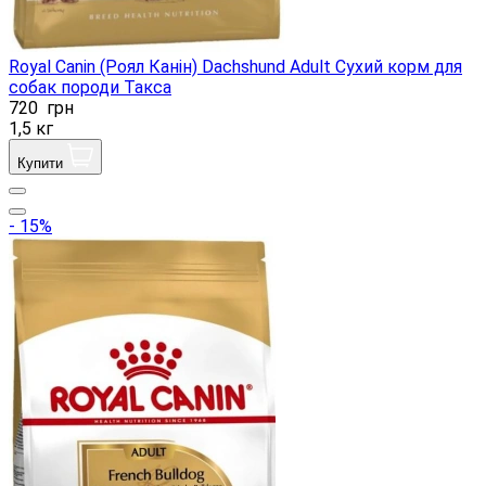
Royal Canin (Роял Канін) Dachshund Adult Сухий корм для
собак породи Такса
720
грн
1,5 кг
Купити
- 15%