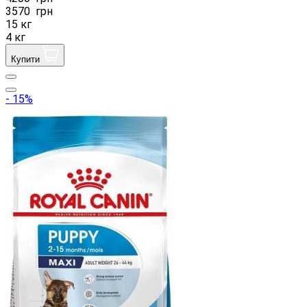
3570
грн
15 кг
4 кг
Купити
- 15%