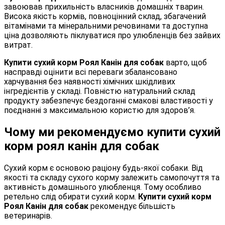
завоював прихильність власників домашніх тварин.
Висока якість кормів, повноцінний склад, збагачений
вітамінами та мінеральними речовинами та доступна
ціна дозволяють піклуватися про улюбленців без зайвих
витрат.
Купити сухий корм Роял Канін для собак
варто, щоб
насправді оцінити всі переваги збалансовано
харчування без наявності хімічних шкідливих
інгредієнтів у складі. Повністю натуральний склад
продукту забезпечує бездоганні смакові властивості у
поєднанні з максимальною користю для здоров’я.
Чому ми рекомендуємо купити сухий
корм роял канін для собак
Сухий корм є основою раціону будь-якої собаки. Від
якості та складу сухого корму залежить самопочуття та
активність домашнього улюбленця. Тому особливо
ретельно слід обирати сухий корм.
Купити сухий корм
Роял Канін для собак
рекомендує більшість
ветеринарів.