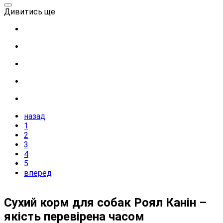
Дивитись ще
назад
1
2
3
4
5
вперед
Сухий корм для собак Роял Канін –
якість перевірена часом