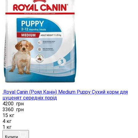
.Royal Canin (Роял Канін) Medium Puppy Сухий корм для
цуценят середніх порід
4200
грн
3360
грн
15 кг
4 кг
1 кг
Купити