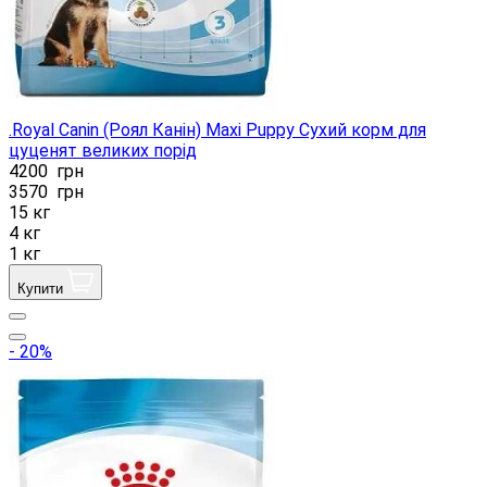
.Royal Canin (Роял Канін) Maxi Puppy Сухий корм для
цуценят великих порід
4200
грн
3570
грн
15 кг
4 кг
1 кг
Купити
- 20%