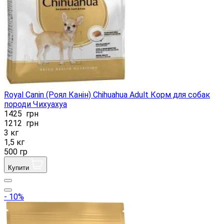
Royal Canin (Роял Канін) Chihuahua Adult Корм ​​для собак
породи Чихуахуа
1425
грн
1212
грн
3 кг
1,5 кг
500 гр
Купити
- 10%