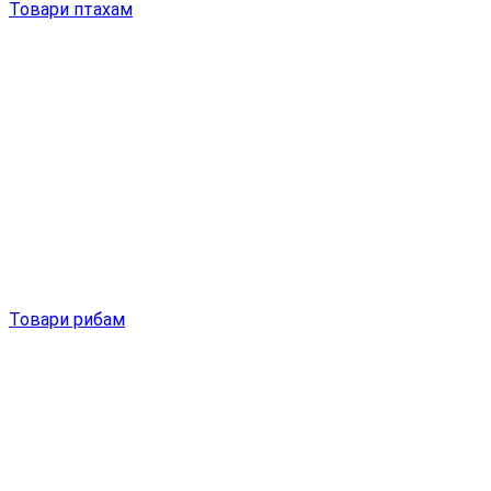
Товари птахам
Товари рибам