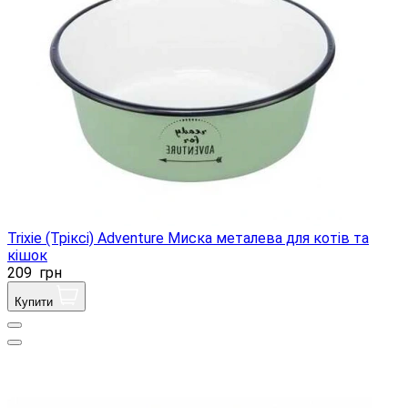
Trixie (Тріксі) Adventure Миска металева для котів та
кішок
209
грн
Купити