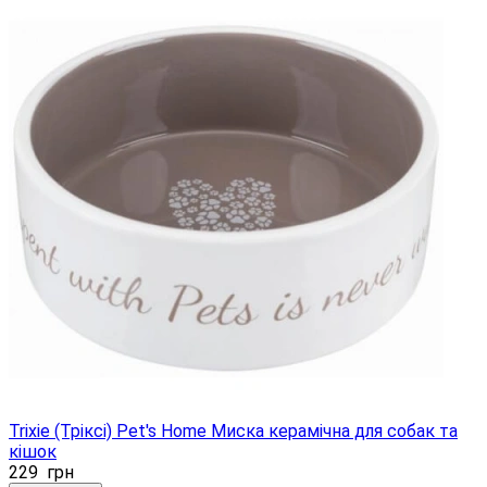
Trixie (Тріксі) Pet's Home Миска керамічна для собак та
кішок
229
грн