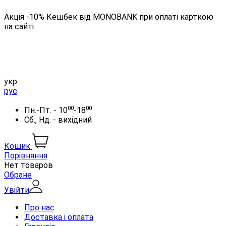
Акція -10% Кешбек від MONOBANK при оплаті карткою
на сайті
укр
рус
00
00
Пн.-Пт. - 10
-18
Сб., Нд. - вихідний
Кошик
Порівняння
Нет товаров
Обране
Увійти
Про нас
Доставка і оплата