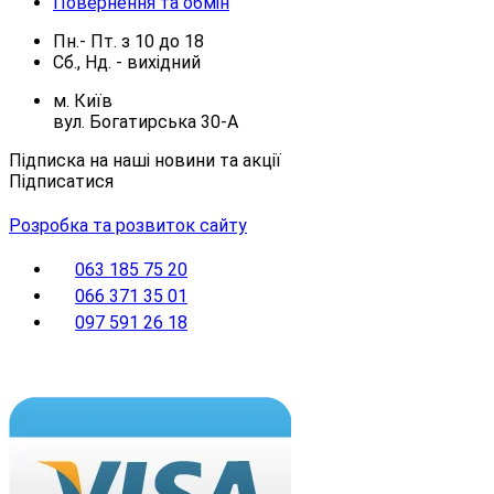
Повернення та обмін
Пн.- Пт.
з
10
до
18
Сб., Нд. -
вихідний
м. Київ
вул. Богатирська 30-А
Підписка на наші новини та акції
Підписатися
Розробка та розвиток сайту
063 185 75 20
066 371 35 01
097 591 26 18