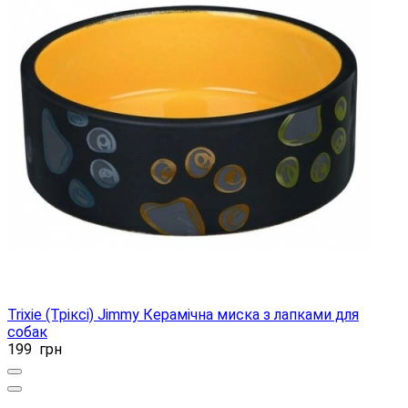
Trixie (Тріксі) Jimmy Керамічна миска з лапками для
собак
199
грн