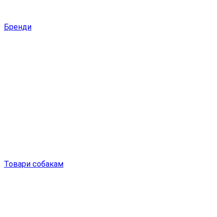
Бренди
Товари собакам