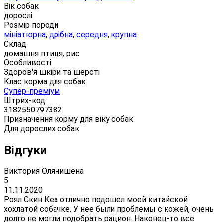
Вік собак
дорослі
Розмір породи
мініатюрна
,
дрібна
,
середня
,
крупна
Склад
домашня птиця, рис
Особливості
Здоров'я шкіри та шерсті
Клас корма для собак
Супер-преміум
Штрих-код
3182550797382
Призначення корму для віку собак
Для дорослих собак
Відгуки
Виктория Олянишена
5
11.11.2020
Роял Скин Кеа отлично подошел моей китайской
хохлатой собачке. У нее были проблемы с кожей, очень
долго не могли подобрать рацион. Наконец-то все