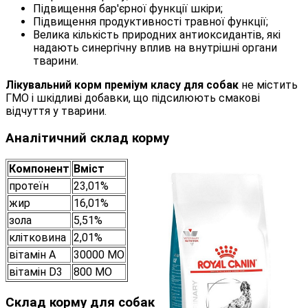
Підвищення бар'єрної функції шкіри;
Підвищення продуктивності травної функції;
Велика кількість природних антиоксидантів, які
надають синергічну вплив на внутрішні органи
тварини.
Лікувальний корм преміум класу для собак
не містить
ГМО і шкідливі добавки, що підсилюють смакові
відчуття у тварини.
Аналітичний склад корму
Компонент
Вміст
протеїн
23,01%
жир
16,01%
зола
5,51%
клітковина
2,01%
вітамін А
30000 МО
вітамін D3
800 МО
Склад корму для собак