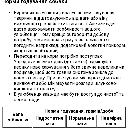
Норми годування собаки
Виробник на упаковці вказує норми годування
тварини, відштовхуючись від ваги або віку
вихованця і рівня його активності. Але завжди
варто враховувати особливості вашого
улюбленця. Тому краще обговорити добову
потребу споживання корму з ветеринаром і
погодити, наприклад, додатковий вологий прикорм,
якщо він необхідний;
Переходити на корм потрібно поступово.
Упродовж кількох днів (до тижня) підмішуйте
песику нове харчування у його звичне невеликими
порціями, щоб його травна система звикла до
нового складу. При поступовому переході можна
виключити або мінімізувати розлади шлунково-
кишкового тракту;
В улюбленця завжди має бути доступ до чистої та
свіжої води.
Норми годування, грамів/добу
Вага
Недостатня
Нормальна
Надмірна
собаки, кг
вага
вага
вага