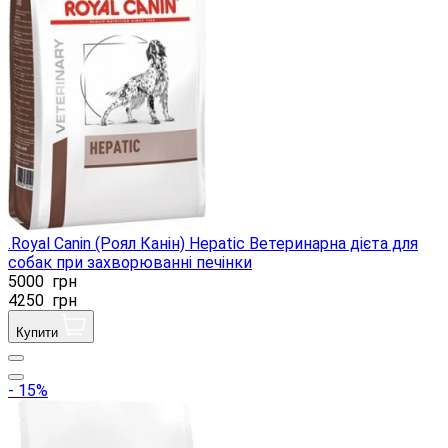
.Royal Canin (Роял Канін) Hepatic Ветеринарна дієта для
собак при захворюванні печінки
5000
грн
4250
грн
Купити
- 15%