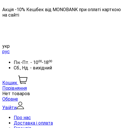
Акція -10% Кешбек від MONOBANK при оплаті карткою
на сайті
укр
рус
00
00
Пн.-Пт. - 10
-18
Сб., Нд. - вихідний
Кошик
Порівняння
Нет товаров
Обране
Увійти
Про нас
Доставка і оплата