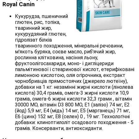
Royal Canin
Кукурудза, пшеничний
глютен, рис, топіка,
тваринний жир,
кукурудзяний глютен,
гідролізат білків
тваринного походження, мінеральні речовини,
м'якоть буряка, соєве масло, риб'ячий жир,
рослинна клітковина, насіння льону,
фруктоолігосахариди, моно- і дигліцериди
пальмітинової і стеаринової кислот, етерифіковані
лимонною кислотою, олія огірочника, екстракт
чорнобривців прямостоячих (джерело лютеїну),
добавки на 1 кг: незамінні жирні кислоти (лінолева
кислота) 30,4 грамів, омега-3 жирні кислоти 10,9
грамів, омега-6 жирні кислоти 32,3 грами , вітамін
30000 МО, вітамін D3 800 МО, Е1 (залізо) 74 мг, Е2
(йод) 5,9 мг, Е4 (мідь) 14 мг, Е5 (марганець) 71 мг,
Е6 (цинк) 152 мг, Е8 (селен) 0 , 19 мг. Технологічні
добавки: клиноптилоліт осадового походження - 5
грамів. Консерванти, антиоксиданти.