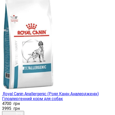
.Royal Canin Anallergenic (Роял Канін Аналердженік)
Гіпоалергенний корм для собак
4700
грн
3995
грн